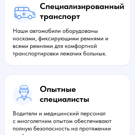
Круглосуточная
доступность
Работаем 24 часа в сутки, 7 дней в
неделю, чтобы тогда быть рядом, когда
это действительно важно.
Прозрачные цены
Любые денежные средства — только
честная стоимость услуг.
Индивидуальный
подход
Учитываем все особенности состояния