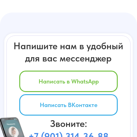
Вопросы
Контакты
УСЛУГИ
Транспортировка «от кровати до кровати»
Транспортировка «до» и «после»
госпитализации
Перевозка, сопровождение и помощь
в медучреждениях
Транспортировка лежачих больных
к железнодорожным вокзалам
Перевозка туристов-инвалидов на колясках
Перелет пассажиров с
ограниченными физическими
возможностями
Адрес:
192289 г. Санкт-Петербург,
Гаражный проезд дом 2, офис 2.
© 2025 ООО «ГСК Сантранспорт»
Политика конфиденциальности